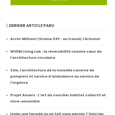
DERNIER ARTICLE PARU
Archi-Militant | Drame OXY : au travail, l’Arizona!
WVDM Living Lab : la réversibilité comme cœur de
l’architecture circulaire
Zele, l’architecture de la nouvelle caserne de
pompiers et service d’ambulance au service de
l’urgence
Projet Anvers : L’art de concilier habitat collectif et
vivre-ensemble
Isoler une façade ou un toit sans permis ? Voici les