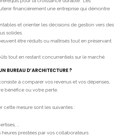
 prérequis pour la croissance durable. Les
soutenir financièrement une entreprise qui démontre
entables et orienter les décisions de gestion vers des
us solides.
peuvent être réduits ou maîtrisés tout en préservant
oûts tout en restant concurrentiels sur le marché.
UN BUREAU D’ARCHITECTURE ?
é consiste à comparer vos revenus et vos dépenses,
re bénéfice ou votre perte.
r cette mesure sont les suivantes :
tises, ...
es heures prestées par vos collaborateurs