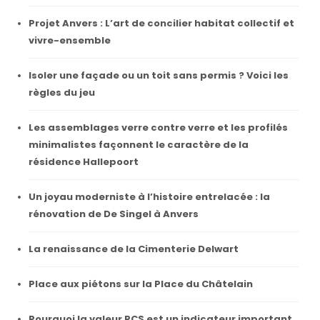
Projet Anvers : L’art de concilier habitat collectif et
vivre-ensemble
Isoler une façade ou un toit sans permis ? Voici les
règles du jeu
Les assemblages verre contre verre et les profilés
minimalistes façonnent le caractère de la
résidence Hallepoort
Un joyau moderniste à l’histoire entrelacée : la
rénovation de De Singel à Anvers
La renaissance de la Cimenterie Delwart
Place aux piétons sur la Place du Châtelain
Pourquoi la valeur PCS est un indicateur important