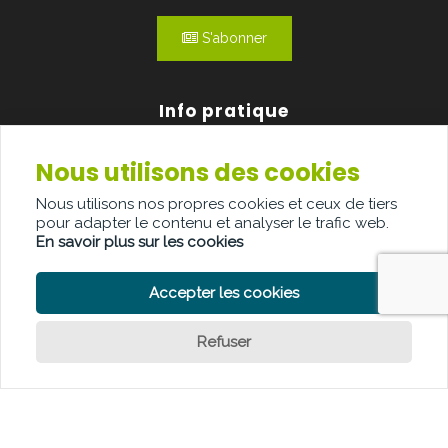
S'abonner
Info pratique
Nous utilisons des cookies
Qui sommes-nous?
Nous utilisons nos propres cookies et ceux de tiers
Publicité
pour adapter le contenu et analyser le trafic web.
En savoir plus sur les cookies
Contact
Accepter les cookies
Refuser
POLITIQUE DE CONFIDENTIALITÉ
POLITIQUE DE COOKIE
CLAUSE DE NON-RESPONSABILITÉ
© Copyright Palindroom 2026