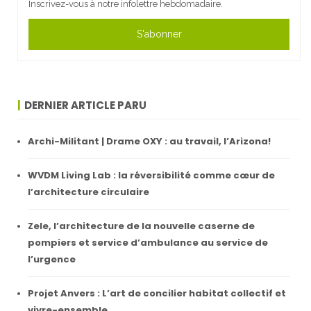
Inscrivez-vous à notre infolettre hebdomadaire.
S'abonner
DERNIER ARTICLE PARU
Archi-Militant | Drame OXY : au travail, l’Arizona!
WVDM Living Lab : la réversibilité comme cœur de
l’architecture circulaire
Zele, l’architecture de la nouvelle caserne de
pompiers et service d’ambulance au service de
l’urgence
Projet Anvers : L’art de concilier habitat collectif et
vivre-ensemble