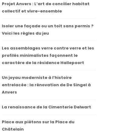
Projet Anvers : L’art de concilier habitat
collectif et vivre-ensemble
Isoler une façade ou un toit sans permis ?
Voici les règles du jeu
Les assemblages verre contre verre et les
profilés minimalistes façonnent le
caractère de la résidence Hallepoort
Un joyau moderniste à l’histoire
entrelacée : la rénovation de De Singel à
Anvers
La renaissance de la Cimenterie Delwart
Place aux piétons sur la Place du
Châtelain