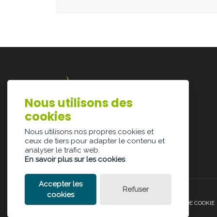
Nous utilisons des
Lazarijstraat 168
cookies
3500 Hasselt
info@architectura.be
Nous utilisons nos propres cookies et
ceux de tiers pour adapter le contenu et
analyser le trafic web.
En savoir plus sur les cookies
Accepter les
Refuser
cookies
POLITIQUE DE CONFIDENTIALITÉ
POLITIQUE DE COOKIE