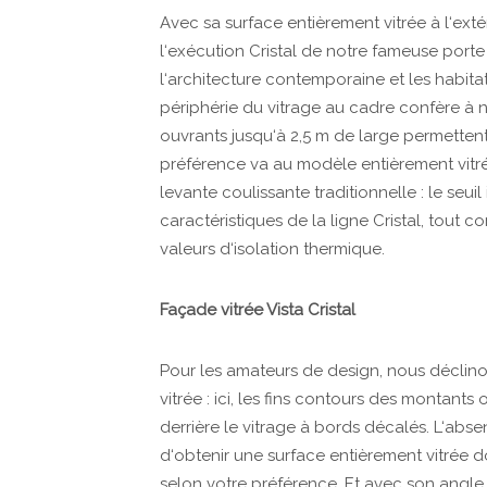
Avec sa surface entièrement vitrée à l‘extér
l‘exécution Cristal de notre fameuse porte 
l‘architecture contemporaine et les habit
périphérie du vitrage au cadre confère à n
ouvrants jusqu‘à 2,5 m de large permetten
préférence va au modèle entièrement vitr
levante coulissante traditionnelle : le seuil 
caractéristiques de la ligne Cristal, tout
valeurs d‘isolation thermique.
Façade vitrée Vista Cristal
Pour les amateurs de design, nous déclin
vitrée : ici, les fins contours des montant
derrière le vitrage à bords décalés. L‘abse
d‘obtenir une surface entièrement vitrée do
selon votre préférence. Et avec son angle 