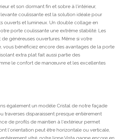
ieur et son dormant fin et sobre à l‘intérieur,
levante coulissante est la solution idéale pour
ats ouverts et lumineux. Un double collage en
otre porte coulissante une extrême stabilité. Les
t de généreuses ouvertures. Même si votre
é, vous bénéficiez encore des avantages de la porte
isolant extra plat fait aussi partie des
 comme le confort de manœuvre et les excellentes
ons également un modèle Cristal de notre façade
s ou traverses disparaissent presque entièrement
nce de profils de maintien à l‘extérieur permet
nt l‘orientation peut être horizontale ou verticale,
entièrement vitré, notre ligne Vista gagne encore en