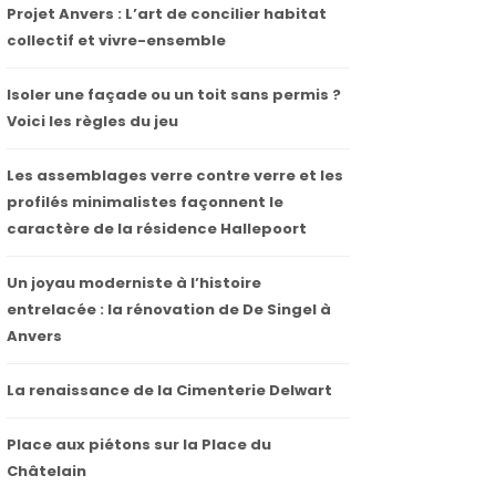
Projet Anvers : L’art de concilier habitat
collectif et vivre-ensemble
Isoler une façade ou un toit sans permis ?
Voici les règles du jeu
Les assemblages verre contre verre et les
profilés minimalistes façonnent le
caractère de la résidence Hallepoort
Un joyau moderniste à l’histoire
entrelacée : la rénovation de De Singel à
Anvers
La renaissance de la Cimenterie Delwart
Place aux piétons sur la Place du
Châtelain