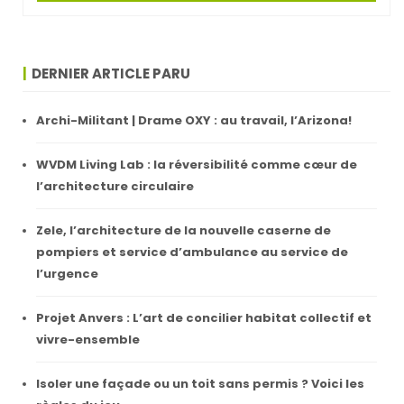
DERNIER ARTICLE PARU
Archi-Militant | Drame OXY : au travail, l’Arizona!
WVDM Living Lab : la réversibilité comme cœur de
l’architecture circulaire
Zele, l’architecture de la nouvelle caserne de
pompiers et service d’ambulance au service de
l’urgence
Projet Anvers : L’art de concilier habitat collectif et
vivre-ensemble
Isoler une façade ou un toit sans permis ? Voici les