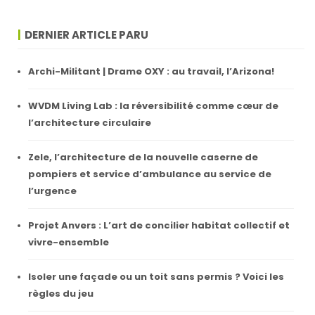
DERNIER ARTICLE PARU
Archi-Militant | Drame OXY : au travail, l’Arizona!
WVDM Living Lab : la réversibilité comme cœur de
l’architecture circulaire
Zele, l’architecture de la nouvelle caserne de
pompiers et service d’ambulance au service de
l’urgence
Projet Anvers : L’art de concilier habitat collectif et
vivre-ensemble
Isoler une façade ou un toit sans permis ? Voici les
règles du jeu