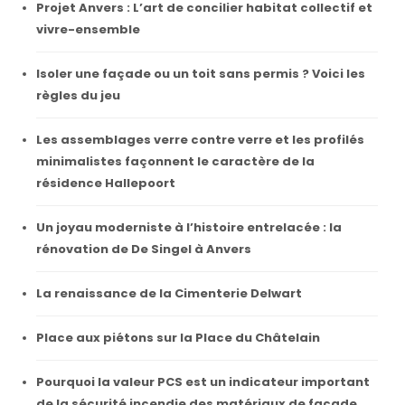
Projet Anvers : L’art de concilier habitat collectif et
vivre-ensemble
Isoler une façade ou un toit sans permis ? Voici les
règles du jeu
Les assemblages verre contre verre et les profilés
minimalistes façonnent le caractère de la
résidence Hallepoort
Un joyau moderniste à l’histoire entrelacée : la
rénovation de De Singel à Anvers
La renaissance de la Cimenterie Delwart
Place aux piétons sur la Place du Châtelain
Pourquoi la valeur PCS est un indicateur important
de la sécurité incendie des matériaux de façade