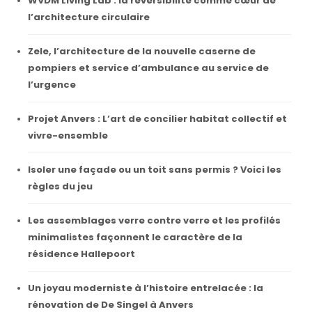
WVDM Living Lab : la réversibilité comme cœur de
l’architecture circulaire
Zele, l’architecture de la nouvelle caserne de
pompiers et service d’ambulance au service de
l’urgence
Projet Anvers : L’art de concilier habitat collectif et
vivre-ensemble
Isoler une façade ou un toit sans permis ? Voici les
règles du jeu
Les assemblages verre contre verre et les profilés
minimalistes façonnent le caractère de la
résidence Hallepoort
Un joyau moderniste à l’histoire entrelacée : la
rénovation de De Singel à Anvers