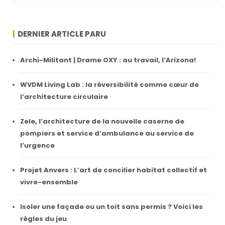
DERNIER ARTICLE PARU
Archi-Militant | Drame OXY : au travail, l’Arizona!
WVDM Living Lab : la réversibilité comme cœur de
l’architecture circulaire
Zele, l’architecture de la nouvelle caserne de
pompiers et service d’ambulance au service de
l’urgence
Projet Anvers : L’art de concilier habitat collectif et
vivre-ensemble
Isoler une façade ou un toit sans permis ? Voici les
règles du jeu