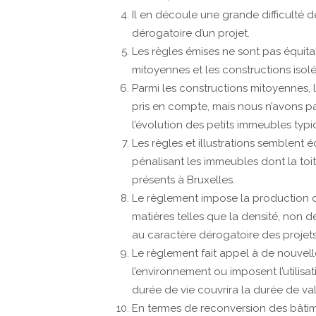
Il en découle une grande difficulté 
dérogatoire d’un projet.
Les règles émises ne sont pas équitab
mitoyennes et les constructions isolé
Parmi les constructions mitoyennes, 
pris en compte, mais nous n’avons pa
l’évolution des petits immeubles typi
Les règles et illustrations semblent é
pénalisant les immeubles dont la toit
présents à Bruxelles.
Le règlement impose la production de
matières telles que la densité, non d
au caractère dérogatoire des projet
Le règlement fait appel à de nouvell
l’environnement ou imposent l’utilisat
durée de vie couvrira la durée de val
En termes de reconversion des bâtim