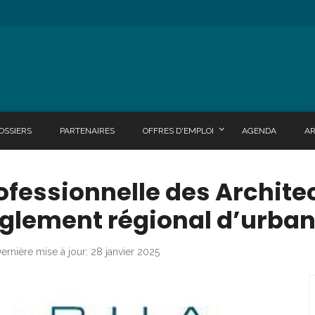
OSSIERS
PARTENAIRES
OFFRES D'EMPLOI
AGENDA
A
rofessionnelle des Archit
Règlement régional d’urba
ernière mise à jour: 28 janvier 2025