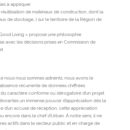
les à appliquer.
éutilisation de matériaux de construction, dont la
 lieux de stockage…) sur le territoire de la Région de
 Good Living » propose une philosophie
se avec les décisions prises en Commission de
t.
lle nous nous sommes astreints, nous avons le
’absence récurrente de données chiffrées
 du caractère conforme ou dérogatoire d’un projet
 délivrantes un immense pouvoir d’appréciation dès la
ce d’un accusé de réception, cette appréciation
ncore dans le chef d’Urban. À notre sens, il ne
ères actifs dans le secteur public et en charge de