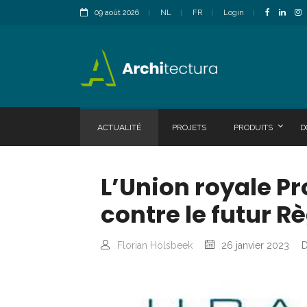
09 août 2026
NL
FR
Login
ACTUALITÉ
PROJETS
PRODUITS
D
L’Union royale P
contre le futur 
Florian Holsbeek
26 janvier 2023
D