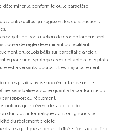
de déterminer la conformité ou le caractère
les, entre celles qui régissent les constructions
es.
les projets de construction de grande largeur sont
s trouvé de règle déterminant ou facilitant
quement bruxellois bâtis sur parcellaire ancien.
crites pour une typologie architecturale à toits plats,
ure est à versants, pourtant très majoritairement
 notes justificatives supplémentaires sur des
éfinie, sans balise aucune quant à la conformité ou
s par rapport au règlement.
es notions qui relèvent de la police de
ion d’un outil informatique dont on ignore si la
idité du règlement projeté.
ents, les quelques normes chiffrées font apparaître