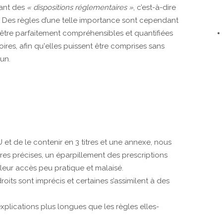
ant des
« dispositions réglementaires »
, c’est-à-dire
e. Des règles d’une telle importance sont cependant
’être parfaitement compréhensibles et quantifiées
oires, afin qu'elles puissent être comprises sans
un.
U et de le contenir en 3 titres et une annexe, nous
res précises, un éparpillement des prescriptions
d leur accès peu pratique et malaisé.
oits sont imprécis et certaines s’assimilent à des
plications plus longues que les règles elles-