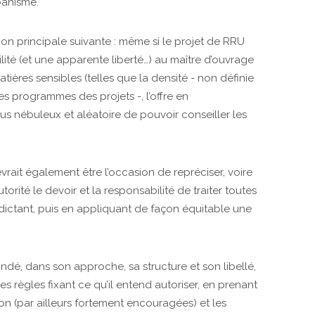
banisme.
ion principale suivante : même si le projet de RRU
lité (et une apparente liberté…) au maître d’ouvrage
atières sensibles (telles que la densité - non définie
es programmes des projets -, l’offre en
lus nébuleux et aléatoire de pouvoir conseiller les
rait également être l’occasion de repréciser, voire
utorité le devoir et la responsabilité de traiter toutes
ictant, puis en appliquant de façon équitable une
ndé, dans son approche, sa structure et son libellé,
les règles fixant ce qu’il entend autoriser, en prenant
 (par ailleurs fortement encouragées) et les