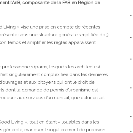
amment l’AriB, composante de la FAB en Région de
d Living » vise une prise en compte de récentes
ésente sous une structure générale simplifiée de 3
on temps et simplifier les règles apparaissent
x professionnels (parmi, lesquels les architectes)
s’est singulièrement complexifiée dans les dernières
 d’ouvrages et aux citoyens qui ont le droit de
ts dont la demande de permis d’urbanisme est
ecourir aux services d’un conseil, que celui-ci soit
Good Living », tout en étant « louables dans les
très générale, manquent singulièrement de précision