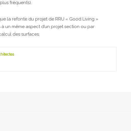
plus fréquents).
que la refonte du projet de RRU « Good Living »
es à un même aspect d’un projet section ou par
calcul des surfaces.
chitectes