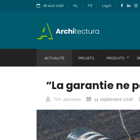
08 août 2026
NL
FR
Login
ACTUALITÉ
PROJETS
PRODUITS
D
“La garantie ne 
Tim Janssens
14 septembre 2016