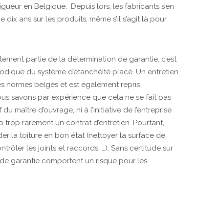
ueur en Belgique. Depuis lors, les fabricants s’en
 dix ans sur les produits, même s’il s’agit là pour
alement partie de la détermination de garantie, c’est
périodique du système d’étanchéité placé. Un entretien
es normes belges et est également repris
us savons par expérience que cela ne se fait pas
du maître d’ouvrage, ni à l’initiative de l’entreprise
trop rarement un contrat d’entretien. Pourtant,
der la toiture en bon état (nettoyer la surface de
ontrôler les joints et raccords, …). Sans certitude sur
 de garantie comportent un risque pour les