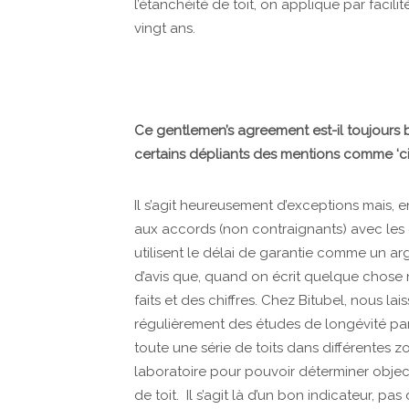
l’étanchéité de toit, on applique par facil
vingt ans.
Ce gentlemen’s agreement
est-il toujours
certains dépliants des mentions comme ‘c
Il s’agit heureusement d’exceptions mais, e
aux accords (non contraignants) avec les 
utilisent le délai de garantie comme un 
d’avis que, quand on écrit quelque chose n
faits et des chiffres. Chez Bitubel, nous lai
régulièrement des études de longévité pa
toute une série de toits dans différentes 
laboratoire pour pouvoir déterminer objec
de toit. Il s’agit là d’un bon indicateur, pa