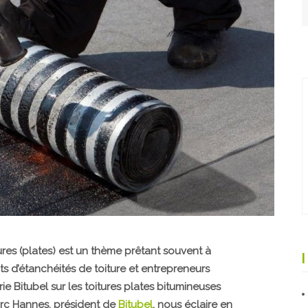
ures (plates) est un thème prêtant souvent à
ts d’étanchéités de toiture et entrepreneurs
ie Bitubel sur les toitures plates bitumineuses
arc Hannes, président de
Bitubel
, nous éclaire en