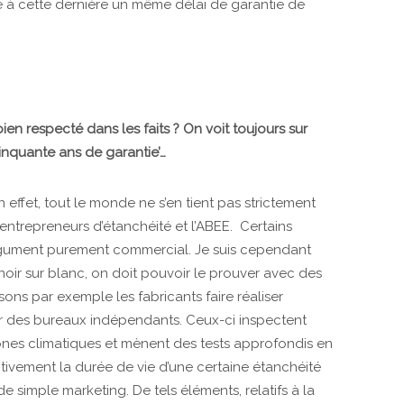
ité à cette dernière un même délai de garantie de
 bien respecté dans les faits ? On voit toujours sur
inquante ans de garantie’…
n effet, tout le monde ne s’en tient pas strictement
entrepreneurs d’étanchéité et l’ABEE. Certains
argument purement commercial. Je suis cependant
oir sur blanc, on doit pouvoir le prouver avec des
ssons par exemple les fabricants faire réaliser
r des bureaux indépendants. Ceux-ci inspectent
zones climatiques et mènent des tests approfondis en
tivement la durée de vie d’une certaine étanchéité
s de simple marketing. De tels éléments, relatifs à la