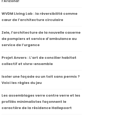
l’Arizona!
WVDM Living Lab : la réversibilité comme
cœur de l’architecture circulaire
Zele, l’architecture de la nouvelle caserne
de pompiers et service d’ambulance au
service de l’urgence
Projet Anvers : L’art de concilier habitat
collectif et vivre-ensemble
Isoler une façade ou un toit sans permis ?
Voici les règles du jeu
Les assemblages verre contre verre et les
profilés minimalistes façonnent le
caractère de la résidence Hallepoort