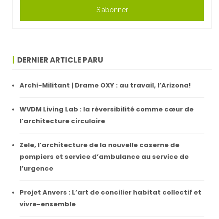
S'abonner
DERNIER ARTICLE PARU
Archi-Militant | Drame OXY : au travail, l’Arizona!
WVDM Living Lab : la réversibilité comme cœur de
l’architecture circulaire
Zele, l’architecture de la nouvelle caserne de
pompiers et service d’ambulance au service de
l’urgence
Projet Anvers : L’art de concilier habitat collectif et
vivre-ensemble