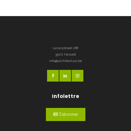
Lazarijstraat 168
3500 Hasselt
info@architectura.be
Infolettre
S'abonner