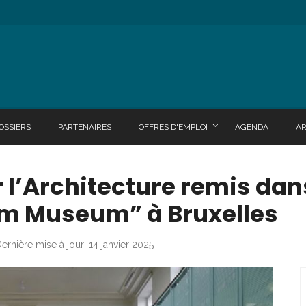
OSSIERS
PARTENAIRES
OFFRES D'EMPLOI
AGENDA
A
r l’Architecture remis dan
m Museum” à Bruxelles
ernière mise à jour: 14 janvier 2025