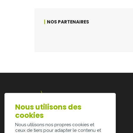
NOS PARTENAIRES
Nous utilisons des
Lazarijstraat 168
cookies
3500 Hasselt
info@architectura.be
Nous utilisons nos propres cookies et
ceux de tiers pour adapter le contenu et