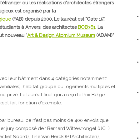
l’étranger ou les réalisations d’architectes étrangers
tigieux est organisé par la
gique
(FAB) depuis 2000. Le lauréat est “Gate 15”,
tudiants à Anvers, des architectes
BOB361
. La
out nouveau “
Art & Design Atomium Museum
(ADAM)”
avec leur bâtiment dans 4 catégories notamment:
familiales), habitat groupé ou logements multiples et
 privé. Le lauréat final qui a reçu le Prix Belge
rojet fait fonction d’exemple.
 par bureau, ce n’est pas moins de 400 envois que
emier jury composé de : Bernard Wittewrongel (UCL),
ectief Noord), Tine Van Herck (PTArchitecten),