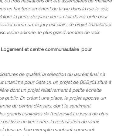
, où trois habitations ont été assemblées de manière
es en hauteur, amènent de la vie dans la rue le soir,
Malgré la perte d’espace liée au fait d’avoir opté pour
alier commun, le jury est clair : ce projet (in)habituel
discussion animée, le plus grand nombre de voix.
Logement et centre communautaire pour
atures de qualité, la sélection du lauréat final n’a
out unanime pour Gate 15, un projet de BOB361 situé à
ière dont un projet relativement à petite échelle
e public. En créant une place, le projet apporte un
ienne du centre d’Anvers, dont le sentiment
es grands auditoires de l’université.Le jury a de plus
 qui tisse un lien entre la restauration du vieux
 » est donc un bon exemple montrant comment