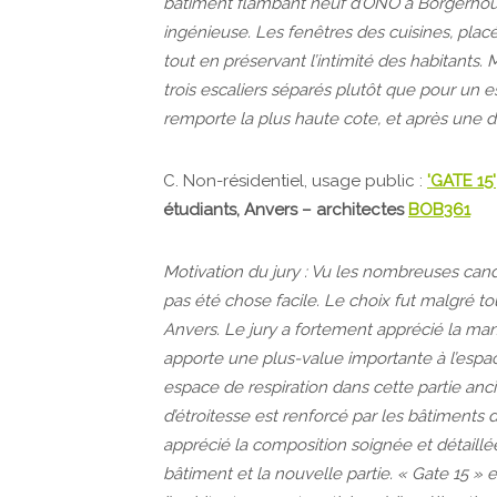
bâtiment flambant neuf d’ONO à Borgerhout
ingénieuse. Les fenêtres des cuisines, placé
tout en préservant l’intimité des habitants. 
trois escaliers séparés plutôt que pour un esc
remporte la plus haute cote, et après une 
C. Non-résidentiel, usage public :
'GATE 15'
étudiants, Anvers – architectes
BOB361
Motivation du jury : Vu les nombreuses candid
pas été chose facile. Le choix fut malgré t
Anvers. Le jury a fortement apprécié la man
apporte une plus-value importante à l’espac
espace de respiration dans cette partie anc
d’étroitesse est renforcé par les bâtiments d
apprécié la composition soignée et détaillée
bâtiment et la nouvelle partie. « Gate 15