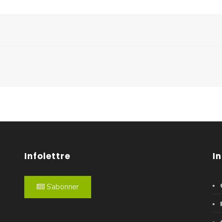
Infolettre
I
S'abonner