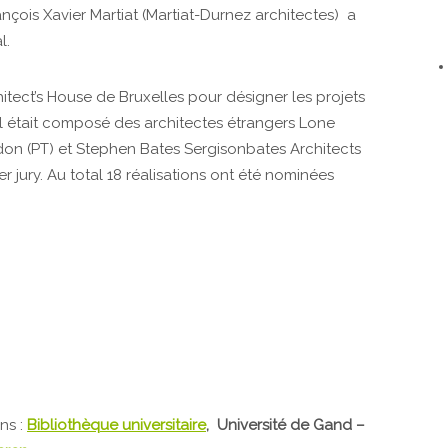
rançois Xavier Martiat (Martiat-Durnez architectes) a
l.
rchitect’s House de Bruxelles pour désigner les projets
al était composé des architectes étrangers Lone
rdon (PT) et Stephen Bates Sergisonbates Architects
er jury. Au total 18 réalisations ont été nominées
ons :
Bibliothèque universitaire
, Université de Gand –