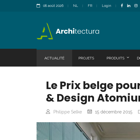
08 août 2026
NL
FR
Login
ACTUALITÉ
PROJETS
PRODUITS
D
Le Prix belge pou
& Design Atomiu
Philippe Selke
15 décembre 2015
D