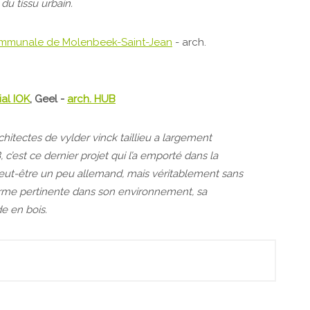
 du tissu urbain.
mmunale de Molenbeek-Saint-Jean
- arch.
ial IOK
, Geel -
arch. HUB
rchitectes de vylder vinck taillieu a largement
est ce dernier projet qui l’a emporté dans la
“Peut-être un peu allemand, mais véritablement sans
forme pertinente dans son environnement, sa
de en bois.