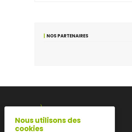
NOS PARTENAIRES
Nous utilisons des
Lazarijstraat 168
cookies
3500 Hasselt