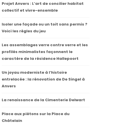
Projet Anvers : L’art de concilier habitat
collectif et vivre-ensemble
Isoler une façade ou un toit sans permis ?
Voici les règles du jeu
Les assemblages verre contre verre et les
profilés minimalistes façonnent le
caractère de la résidence Hallepoort
Un joyau moderniste à l’histoire
entrelacée : la rénovation de De Singel à
Anvers
La renaissance de la Cimenterie Delwart
Place aux piétons sur la Place du
Châtelain