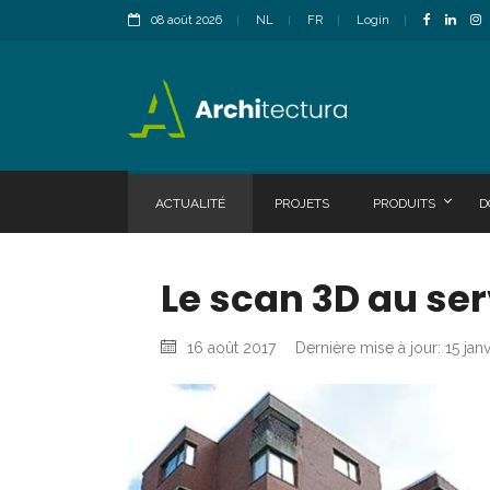
08 août 2026
NL
FR
Login
ACTUALITÉ
PROJETS
PRODUITS
D
Le scan 3D au ser
16 août 2017
Dernière mise à jour: 15 jan