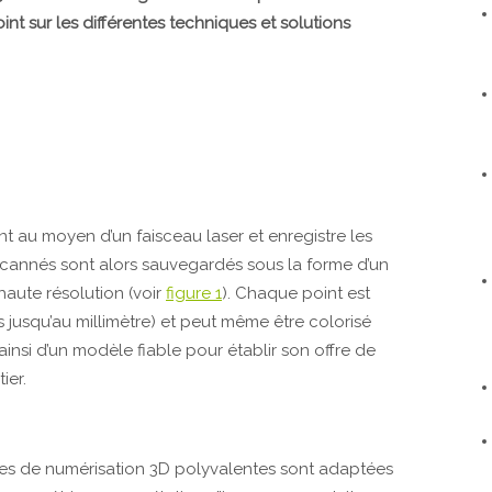
oint sur les différentes techniques et solutions
t au moyen d’un faisceau laser et enregistre les
s scannés sont alors sauvegardés sous la forme d’un
haute résolution (voir
figure 1
). Chaque point est
s jusqu’au millimètre) et peut même être colorisé
nsi d’un modèle fiable pour établir son offre de
ier.
gies de numérisation 3D polyvalentes sont adaptées