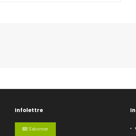
Infolettre
I
S'abonner