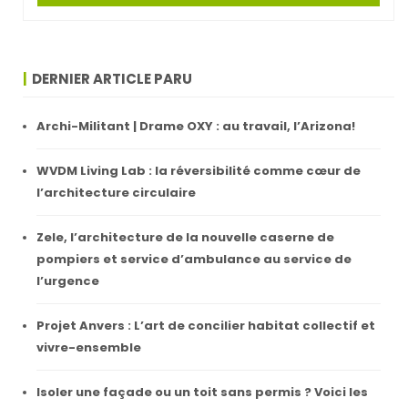
DERNIER ARTICLE PARU
Archi-Militant | Drame OXY : au travail, l’Arizona!
WVDM Living Lab : la réversibilité comme cœur de
l’architecture circulaire
Zele, l’architecture de la nouvelle caserne de
pompiers et service d’ambulance au service de
l’urgence
Projet Anvers : L’art de concilier habitat collectif et
vivre-ensemble
Isoler une façade ou un toit sans permis ? Voici les