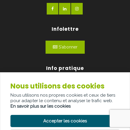
Infolettre
S'abonner
Info pratique
Nous utilisons des cookies
Qui sommes-nous?
Nous utilisons nos propres cookies et ceux de tiers
Publicité
pour adapter le contenu et analyser le trafic web.
En savoir plus sur les cookies
Contact
Accepter les cookies