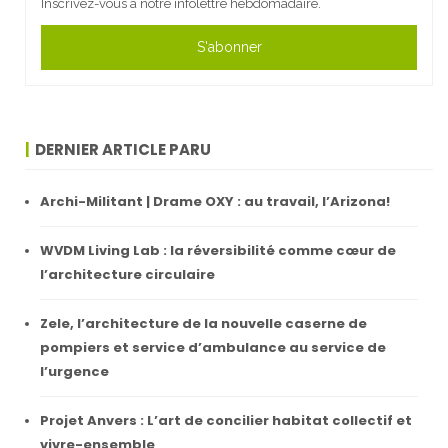
Inscrivez-vous à notre infolettre hebdomadaire.
S'abonner
DERNIER ARTICLE PARU
Archi-Militant | Drame OXY : au travail, l’Arizona!
WVDM Living Lab : la réversibilité comme cœur de
l’architecture circulaire
Zele, l’architecture de la nouvelle caserne de
pompiers et service d’ambulance au service de
l’urgence
Projet Anvers : L’art de concilier habitat collectif et
vivre-ensemble