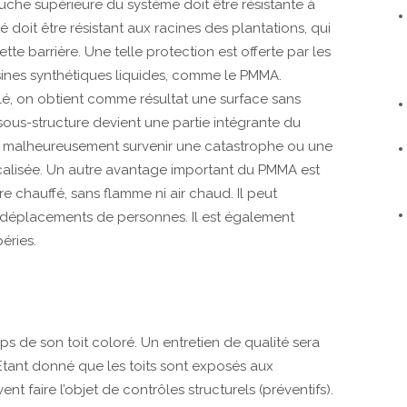
uche supérieure du système doit être résistante à
é doit être résistant aux racines des plantations, qui
e barrière. Une telle protection est offerte par les
ésines synthétiques liquides, comme le PMMA.
é, on obtient comme résultat une surface sans
sous-structure devient une partie intégrante du
vait malheureusement survenir une catastrophe ou une
 localisée. Un autre avantage important du PMMA est
re chauffé, sans flamme ni air chaud. Il peut
 déplacements de personnes. Il est également
éries.
s de son toit coloré. Un entretien de qualité sera
 Étant donné que les toits sont exposés aux
vent faire l’objet de contrôles structurels (préventifs).