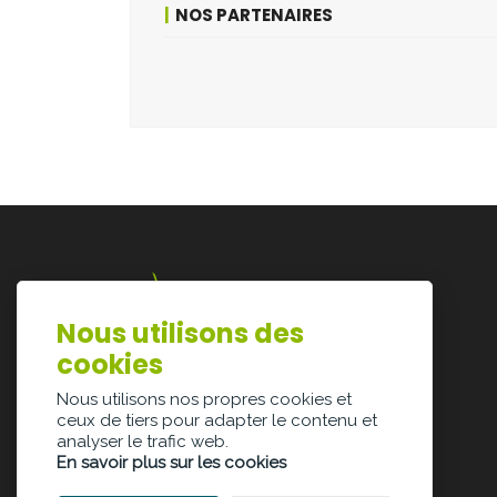
NOS PARTENAIRES
Nous utilisons des
Lazarijstraat 168
cookies
3500 Hasselt
info@architectura.be
Nous utilisons nos propres cookies et
ceux de tiers pour adapter le contenu et
analyser le trafic web.
En savoir plus sur les cookies