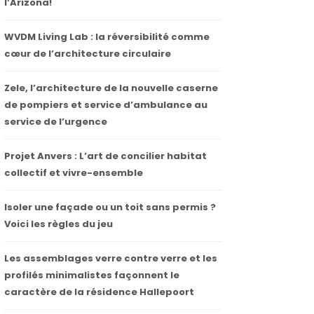
l’Arizona!
WVDM Living Lab : la réversibilité comme
cœur de l’architecture circulaire
Zele, l’architecture de la nouvelle caserne
de pompiers et service d’ambulance au
service de l’urgence
Projet Anvers : L’art de concilier habitat
collectif et vivre-ensemble
Isoler une façade ou un toit sans permis ?
Voici les règles du jeu
Les assemblages verre contre verre et les
profilés minimalistes façonnent le
caractère de la résidence Hallepoort