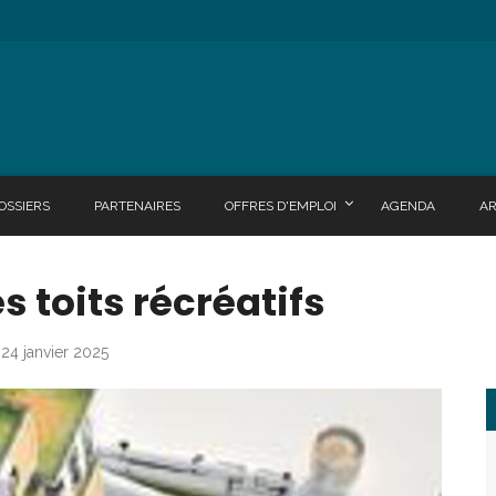
OSSIERS
PARTENAIRES
OFFRES D'EMPLOI
AGENDA
A
 toits récréatifs
 24 janvier 2025