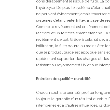
considérablement le risque de fuite. La co
l’hydrolyse. De plus, le système d’étanchéit
ne peuvent évidemment jamais traverser cett
systèmes d’étanchéité Triflex à base de r
Comme le revêtement est entièrement coll
raccord et un toit totalement étanche. La 
revêtement de toit. Grâce à cela, s’il de
infiltration, la fuite pourra au moins être
que le produit liquide est appliqué sans êt
rapidement supporter des charges et des
résistant au rayonnement UV et aux intemp
Entretien de qualité = durabilité
Chacun souhaite bien sûr profiter longtemp
toujours la garantie d’un résultat durable.
intempéries et à d’autres influences, ils doi