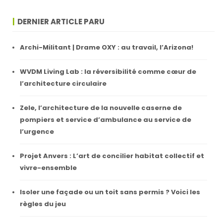
DERNIER ARTICLE PARU
Archi-Militant | Drame OXY : au travail, l’Arizona!
WVDM Living Lab : la réversibilité comme cœur de
l’architecture circulaire
Zele, l’architecture de la nouvelle caserne de
pompiers et service d’ambulance au service de
l’urgence
Projet Anvers : L’art de concilier habitat collectif et
vivre-ensemble
Isoler une façade ou un toit sans permis ? Voici les
règles du jeu