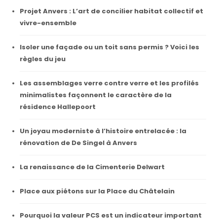
Projet Anvers : L’art de concilier habitat collectif et
vivre-ensemble
Isoler une façade ou un toit sans permis ? Voici les
règles du jeu
Les assemblages verre contre verre et les profilés
minimalistes façonnent le caractère de la
résidence Hallepoort
Un joyau moderniste à l’histoire entrelacée : la
rénovation de De Singel à Anvers
La renaissance de la Cimenterie Delwart
Place aux piétons sur la Place du Châtelain
Pourquoi la valeur PCS est un indicateur important