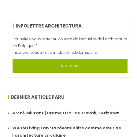
INFOLETTRE ARCHITECTURA
Souhaitez-vous rester au courant de l'actualité de l'architecture
en Belgique ?
Inscrivez-vous à notre infolettre hebdomadaire.
S'abonner
DERNIER ARTICLE PARU
Archi-Militant | Drame OXY : au travail, l’Arizona!
WVDM Living Lab : la réversibilité comme cœur de
l’architecture circulaire