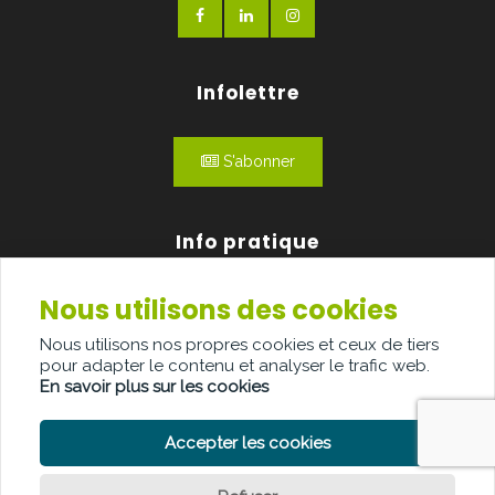
Infolettre
S'abonner
Info pratique
Nous utilisons des cookies
Qui sommes-nous?
Nous utilisons nos propres cookies et ceux de tiers
Publicité
pour adapter le contenu et analyser le trafic web.
En savoir plus sur les cookies
Contact
Accepter les cookies