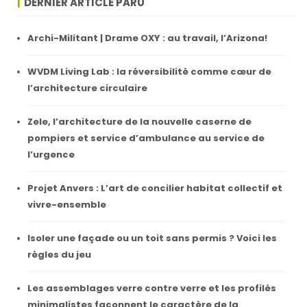
DERNIER ARTICLE PARU
Archi-Militant | Drame OXY : au travail, l’Arizona!
WVDM Living Lab : la réversibilité comme cœur de
l’architecture circulaire
Zele, l’architecture de la nouvelle caserne de
pompiers et service d’ambulance au service de
l’urgence
Projet Anvers : L’art de concilier habitat collectif et
vivre-ensemble
Isoler une façade ou un toit sans permis ? Voici les
règles du jeu
Les assemblages verre contre verre et les profilés
minimalistes façonnent le caractère de la