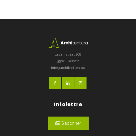
Lazarijstraat 168
3500 Hasselt
info@architectura.be
Infolettre
S'abonner