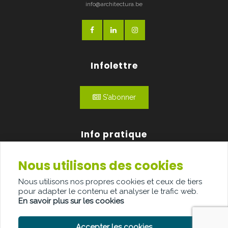
info@architectura.be
Infolettre
S'abonner
Info pratique
Nous utilisons des cookies
Qui sommes-nous?
Nous utilisons nos propres cookies et ceux de tiers
Publicité
pour adapter le contenu et analyser le trafic web.
En savoir plus sur les cookies
Contact
Accepter les cookies