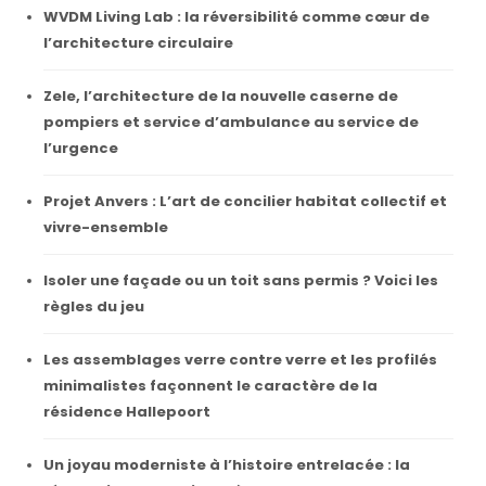
WVDM Living Lab : la réversibilité comme cœur de
l’architecture circulaire
Zele, l’architecture de la nouvelle caserne de
pompiers et service d’ambulance au service de
l’urgence
Projet Anvers : L’art de concilier habitat collectif et
vivre-ensemble
Isoler une façade ou un toit sans permis ? Voici les
règles du jeu
Les assemblages verre contre verre et les profilés
minimalistes façonnent le caractère de la
résidence Hallepoort
Un joyau moderniste à l’histoire entrelacée : la