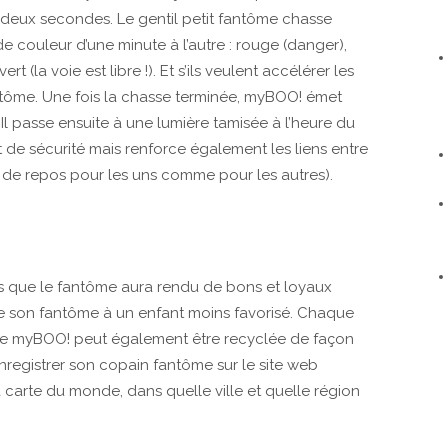
eux secondes. Le gentil petit fantôme chasse
e couleur d’une minute à l’autre : rouge (danger),
rt (la voie est libre !). Et s’ils veulent accélérer les
ntôme. Une fois la chasse terminée, myBOO! émet
l passe ensuite à une lumière tamisée à l’heure du
e sécurité mais renforce également les liens entre
t de repos pour les uns comme pour les autres).
s que le fantôme aura rendu de bons et loyaux
re son fantôme à un enfant moins favorisé. Chaque
de myBOO! peut également être recyclée de façon
registrer son copain fantôme sur le site web
a carte du monde, dans quelle ville et quelle région