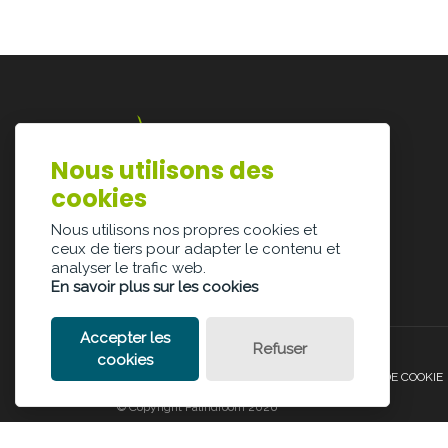
Nous utilisons des
Lazarijstraat 168
cookies
3500 Hasselt
info@architectura.be
Nous utilisons nos propres cookies et
ceux de tiers pour adapter le contenu et
analyser le trafic web.
En savoir plus sur les cookies
Accepter les
Refuser
cookies
POLITIQUE DE CONFIDENTIALITÉ
POLITIQUE DE COOKIE
© Copyright Palindroom 2026