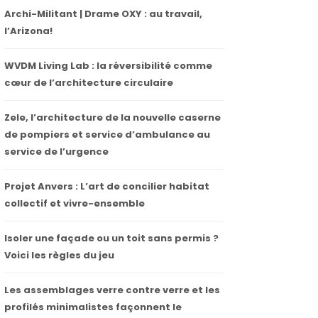
Archi-Militant | Drame OXY : au travail,
l’Arizona!
WVDM Living Lab : la réversibilité comme
cœur de l’architecture circulaire
Zele, l’architecture de la nouvelle caserne
de pompiers et service d’ambulance au
service de l’urgence
Projet Anvers : L’art de concilier habitat
collectif et vivre-ensemble
Isoler une façade ou un toit sans permis ?
Voici les règles du jeu
Les assemblages verre contre verre et les
profilés minimalistes façonnent le