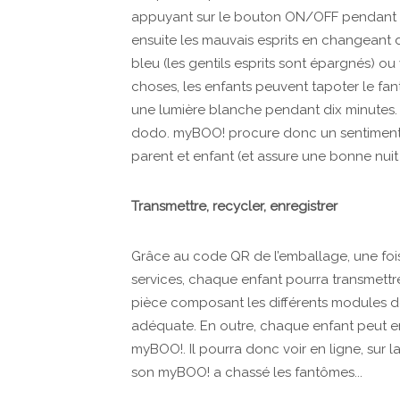
appuyant sur le bouton ON/OFF pendant d
ensuite les mauvais esprits en changeant d
bleu (les gentils esprits sont épargnés) ou ve
choses, les enfants peuvent tapoter le fa
une lumière blanche pendant dix minutes. I
dodo. myBOO! procure donc un sentiment d
parent et enfant (et assure une bonne nui
Transmettre, recycler, enregistrer
Grâce au code QR de l’emballage, une foi
services, chaque enfant pourra transmett
pièce composant les différents modules 
adéquate. En outre, chaque enfant peut en
myBOO!. Il pourra donc voir en ligne, sur l
son myBOO! a chassé les fantômes...