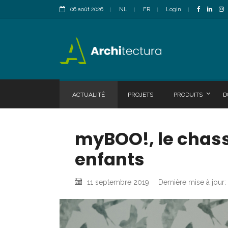
06 août 2026
NL
FR
Login
ACTUALITÉ
PROJETS
PRODUITS
D
myBOO!, le chass
enfants
11 septembre 2019
Dernière mise à jour: