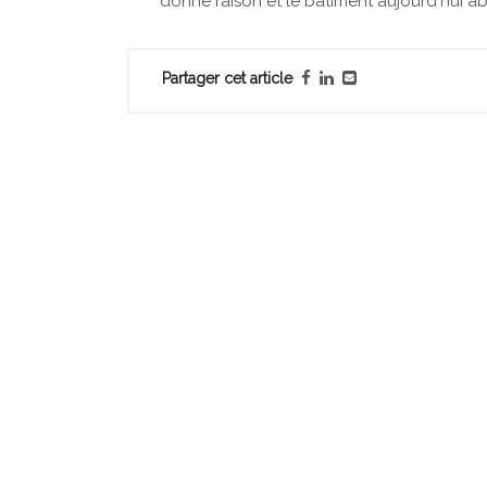
donné raison et le bâtiment aujourd'hui ab
Partager cet article