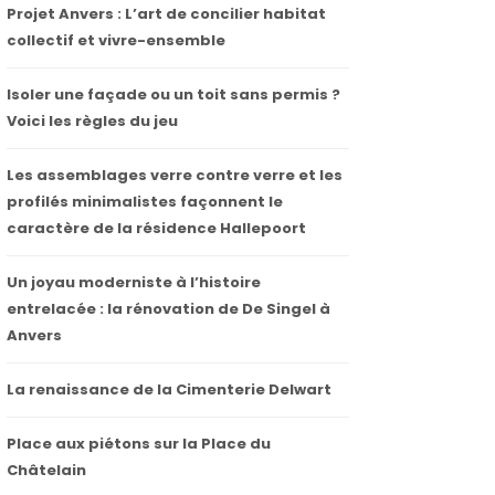
Projet Anvers : L’art de concilier habitat
collectif et vivre-ensemble
Isoler une façade ou un toit sans permis ?
Voici les règles du jeu
Les assemblages verre contre verre et les
profilés minimalistes façonnent le
caractère de la résidence Hallepoort
Un joyau moderniste à l’histoire
entrelacée : la rénovation de De Singel à
Anvers
La renaissance de la Cimenterie Delwart
Place aux piétons sur la Place du
Châtelain