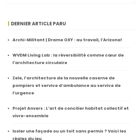
DERNIER ARTICLE PARU
Archi-Militant | Drame OXY : au travail, l’Arizona!
WVDM Living Lab : la réversibilité comme cœur de
l’architecture circulaire
Zele, l’architecture de la nouvelle caserne de
pompiers et service d’ambulance au service de
l’urgence
Projet Anvers : L’art de concilier habitat collectif et
vivre-ensemble
Isoler une façade ou un toit sans permis ? Voici les
règles du jeu