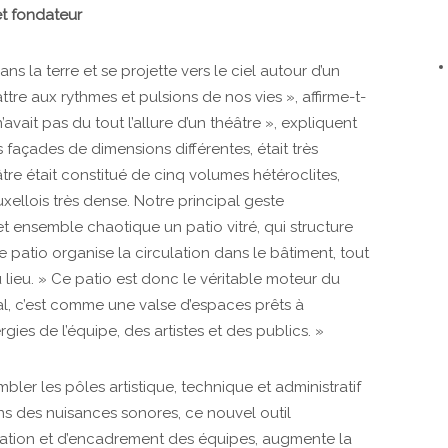
t fondateur
s la terre et se projette vers le ciel autour d’un
tre aux rythmes et pulsions de nos vies », affirme-t-
avait pas du tout l’allure d’un théâtre », expliquent
ois façades de dimensions différentes, était très
héâtre était constitué de cinq volumes hétéroclites,
xellois très dense. Notre principal geste
cet ensemble chaotique un patio vitré, qui structure
patio organise la circulation dans le bâtiment, tout
lieu. » Ce patio est donc le véritable moteur du
l, c’est comme une valse d’espaces prêts à
ies de l’équipe, des artistes et des publics. »
mbler les pôles artistique, technique et administratif
ins des nuisances sonores, ce nouvel outil
réation et d’encadrement des équipes, augmente la