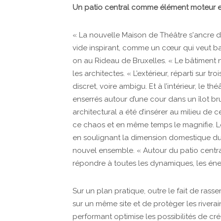
Un patio central comme élément moteur e
« La nouvelle Maison de Théâtre s'ancre dan
vide inspirant, comme un cœur qui veut bat
on au Rideau de Bruxelles. « Le bâtiment n’
les architectes. « L’extérieur, réparti sur tr
discret, voire ambigu. Et à l’intérieur, le t
enserrés autour d’une cour dans un îlot bru
architectural a été d’insérer au milieu de 
ce chaos et en même temps le magnifie. Le 
en soulignant la dimension domestique du 
nouvel ensemble. « Autour du patio centra
répondre à toutes les dynamiques, les énerg
Sur un plan pratique, outre le fait de rasse
sur un même site et de protèger les rivera
performant optimise les possibilités de c