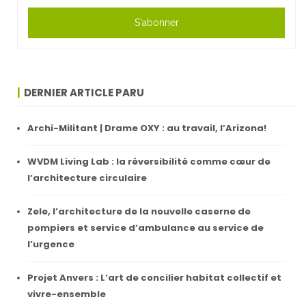
S'abonner
DERNIER ARTICLE PARU
Archi-Militant | Drame OXY : au travail, l’Arizona!
WVDM Living Lab : la réversibilité comme cœur de
l’architecture circulaire
Zele, l’architecture de la nouvelle caserne de
pompiers et service d’ambulance au service de
l’urgence
Projet Anvers : L’art de concilier habitat collectif et
vivre-ensemble