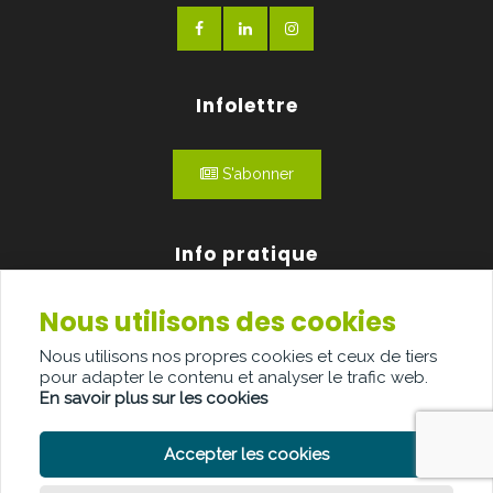
Infolettre
S'abonner
Info pratique
Nous utilisons des cookies
Qui sommes-nous?
Nous utilisons nos propres cookies et ceux de tiers
Publicité
pour adapter le contenu et analyser le trafic web.
En savoir plus sur les cookies
Contact
Accepter les cookies