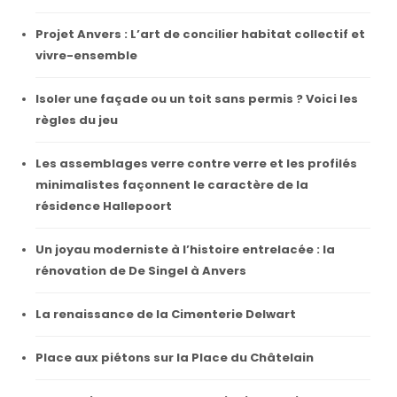
Projet Anvers : L’art de concilier habitat collectif et
vivre-ensemble
Isoler une façade ou un toit sans permis ? Voici les
règles du jeu
Les assemblages verre contre verre et les profilés
minimalistes façonnent le caractère de la
résidence Hallepoort
Un joyau moderniste à l’histoire entrelacée : la
rénovation de De Singel à Anvers
La renaissance de la Cimenterie Delwart
Place aux piétons sur la Place du Châtelain