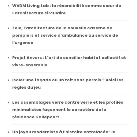
WVDM Living Lab : la réversibilité comme cœur de
l’architecture circulaire
Zele, l’architecture de la nouvelle caserne de
pompiers et service d’ambulance au service de
l’urgence
Projet Anvers : L’art de concilier habitat collectif et
vivre-ensemble
Isoler une façade ou un toit sans permis ? Voici les
règles du jeu
Les assemblages verre contre verre et les profilés
minimalistes façonnent le caractère de la
résidence Hallepoort
Un joyau moderniste à l’histoire entrelacée : la