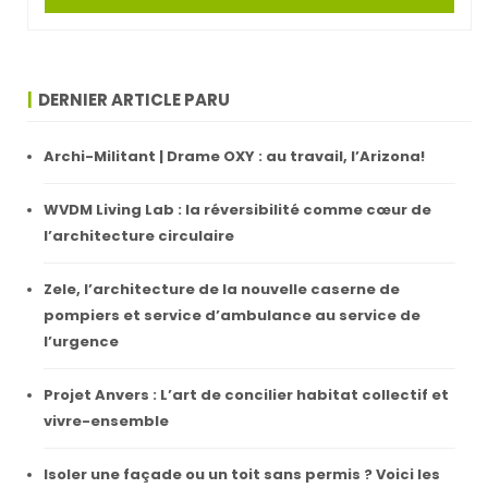
DERNIER ARTICLE PARU
Archi-Militant | Drame OXY : au travail, l’Arizona!
WVDM Living Lab : la réversibilité comme cœur de
l’architecture circulaire
Zele, l’architecture de la nouvelle caserne de
pompiers et service d’ambulance au service de
l’urgence
Projet Anvers : L’art de concilier habitat collectif et
vivre-ensemble
Isoler une façade ou un toit sans permis ? Voici les