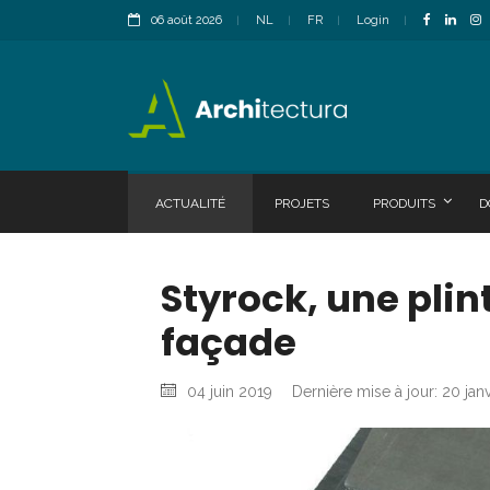
06 août 2026
NL
FR
Login
ACTUALITÉ
PROJETS
PRODUITS
D
Styrock, une plint
façade
04 juin 2019
Dernière mise à jour: 20 jan