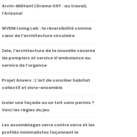
Archi-Militant | Drame OXY : au travail,
l’Arizona!
WVDM Living Lab : la réversibilité comme
cœur de l’architecture circulaire
Zele, l’architecture de la nouvelle caserne
de pompiers et service d’ambulance au
service de l’urgence
Projet Anvers : L’art de concilier habitat
collectif et vivre-ensemble
Isoler une façade ou un toit sans permis ?
Voici les règles du jeu
Les assemblages verre contre verre et les
profilés minimalistes façonnent le