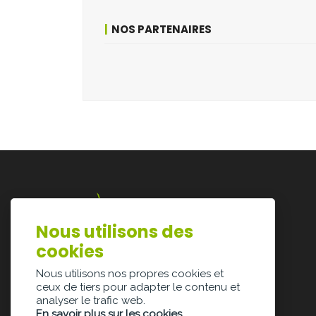
NOS PARTENAIRES
Nous utilisons des
Lazarijstraat 168
cookies
3500 Hasselt
info@architectura.be
Nous utilisons nos propres cookies et
ceux de tiers pour adapter le contenu et
analyser le trafic web.
En savoir plus sur les cookies