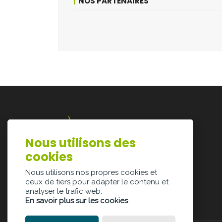
NOS PARTENAIRES
Nous utilisons des
Lazarijstraat 168
cookies
3500 Hasselt
info@architectura.be
Nous utilisons nos propres cookies et
ceux de tiers pour adapter le contenu et
analyser le trafic web.
En savoir plus sur les cookies