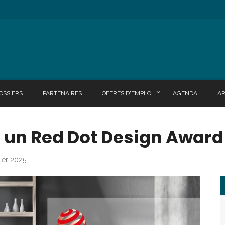
OSSIERS
PARTENAIRES
OFFRES D'EMPLOI
AGENDA
A
 un Red Dot Design Award
vier 2025