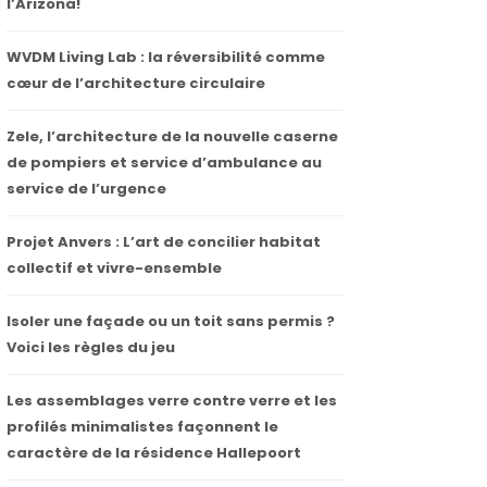
l’Arizona!
WVDM Living Lab : la réversibilité comme
cœur de l’architecture circulaire
Zele, l’architecture de la nouvelle caserne
de pompiers et service d’ambulance au
service de l’urgence
Projet Anvers : L’art de concilier habitat
collectif et vivre-ensemble
Isoler une façade ou un toit sans permis ?
Voici les règles du jeu
Les assemblages verre contre verre et les
profilés minimalistes façonnent le
caractère de la résidence Hallepoort