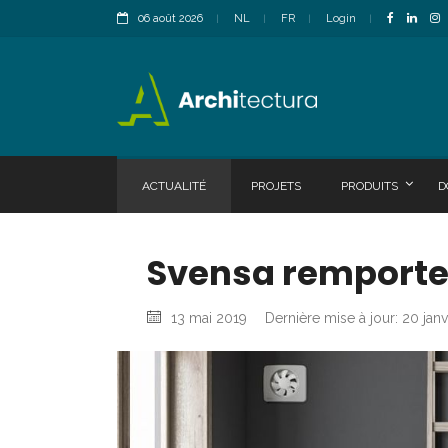
06 août 2026
NL
FR
Login
ACTUALITÉ
PROJETS
PRODUITS
D
Svensa remporte
13 mai 2019
Dernière mise à jour: 20 jan