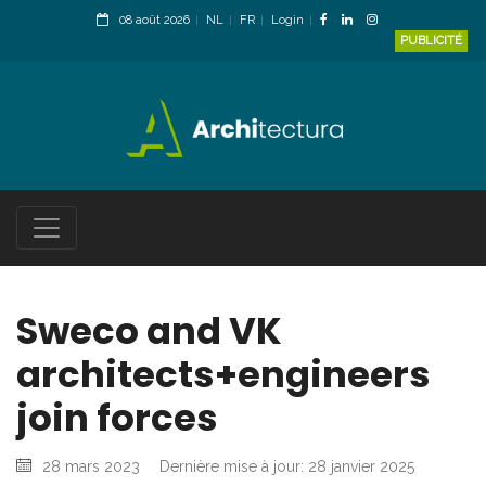
08 août 2026
NL
FR
Login
PUBLICITÉ
Sweco and VK
architects+engineers
join forces
28 mars 2023
Dernière mise à jour: 28 janvier 2025