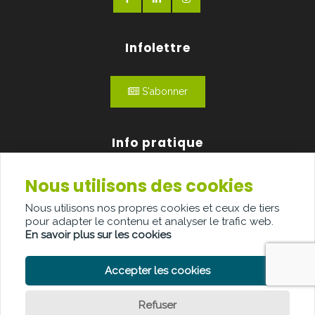
Infolettre
S'abonner
Info pratique
Nous utilisons des cookies
Qui sommes-nous?
Nous utilisons nos propres cookies et ceux de tiers
Publicité
pour adapter le contenu et analyser le trafic web.
En savoir plus sur les cookies
Contact
Accepter les cookies
Refuser
POLITIQUE DE CONFIDENTIALITÉ
POLITIQUE DE COOKIE