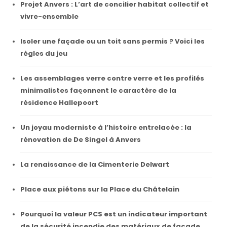
Projet Anvers : L’art de concilier habitat collectif et
vivre-ensemble
Isoler une façade ou un toit sans permis ? Voici les
règles du jeu
Les assemblages verre contre verre et les profilés
minimalistes façonnent le caractère de la
résidence Hallepoort
Un joyau moderniste à l’histoire entrelacée : la
rénovation de De Singel à Anvers
La renaissance de la Cimenterie Delwart
Place aux piétons sur la Place du Châtelain
Pourquoi la valeur PCS est un indicateur important
de la sécurité incendie des matériaux de façade