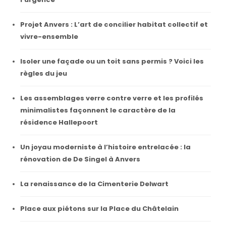
Projet Anvers : L’art de concilier habitat collectif et
vivre-ensemble
Isoler une façade ou un toit sans permis ? Voici les
règles du jeu
Les assemblages verre contre verre et les profilés
minimalistes façonnent le caractère de la
résidence Hallepoort
Un joyau moderniste à l’histoire entrelacée : la
rénovation de De Singel à Anvers
La renaissance de la Cimenterie Delwart
Place aux piétons sur la Place du Châtelain