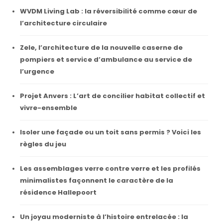
WVDM Living Lab : la réversibilité comme cœur de
l’architecture circulaire
Zele, l’architecture de la nouvelle caserne de
pompiers et service d’ambulance au service de
l’urgence
Projet Anvers : L’art de concilier habitat collectif et
vivre-ensemble
Isoler une façade ou un toit sans permis ? Voici les
règles du jeu
Les assemblages verre contre verre et les profilés
minimalistes façonnent le caractère de la
résidence Hallepoort
Un joyau moderniste à l’histoire entrelacée : la