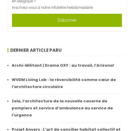
en Belgique ?
Inscrivez-vous à notre infolettre hebdomadaire.
S'abonner
DERNIER ARTICLE PARU
Archi-Militant | Drame OXY : au travail, l’Arizona!
WVDM Living Lab : la réversibilité comme cœur de
l’architecture circulaire
Zele, l’architecture de la nouvelle caserne de
pompiers et service d’ambulance au service de
l’urgence
Projet Anvers : L’art de concilier habitat collectif et