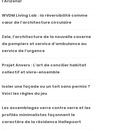
l’Arizona!
WVDM Living Lab : la réversibilité comme
cœur de l’architecture circulaire
Zele, l’architecture de la nouvelle caserne
de pompiers et service d’ambulance au
service de l’urgence
Projet Anvers : L’art de concilier habitat
collectif et vivre-ensemble
Isoler une façade ou un toit sans permis ?
Voici les règles du jeu
Les assemblages verre contre verre et les
profilés minimalistes façonnent le
caractère de la résidence Hallepoort