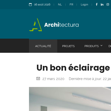
06 août 2026
NL
FR
Login
ACTUALITÉ
PROJETS
PRODUITS
D
Un bon éclairage e
27 mars 2020
Dernière mise à jour: 22 j