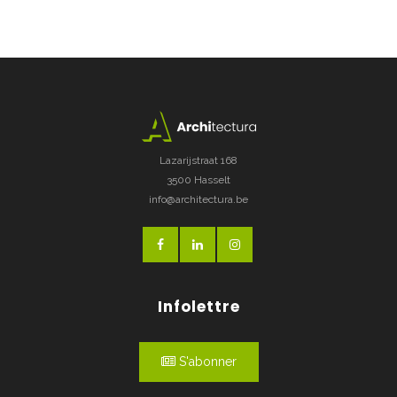
Lazarijstraat 168
3500 Hasselt
info@architectura.be
Infolettre
S'abonner