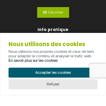
S'abonner
Info pratique
Nous utilisons des cookies
Qui sommes-nous?
Nous utilisons nos propres cookies et ceux de tiers
Publicité
pour adapter le contenu et analyser le trafic web.
En savoir plus sur les cookies
Contact
Accepter les cookies
Refuser
POLITIQUE DE CONFIDENTIALITÉ
POLITIQUE DE COOKIE
CLAUSE DE NON-RESPONSABILITÉ
© Copyright Palindroom 2026