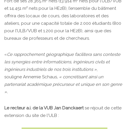
Fort de ses 28.365 m² nets (13.914 m² nets pour l’ULB/VUB
et 14.451 m² nets pour la HE2B), l’ensemble du bâtiment
offrira des locaux de cours, des laboratoires et des
ateliers, pour une capacité totale de 2.000 étudiants (800
pour l’ULB/VUB et 1.200 pour la HE2B), ainsi que des
bureaux de professeurs et de chercheurs.
«
Ce rapprochement géographique facilitera sans conteste
les synergies entre informaticiens, ingénieurs civils et
ingénieurs industriels de nos trois institutions »
,
souligne Annemie Schaus
, « concrétisant ainsi un
partenariat académique précurseur et unique en son genre
».
Le recteur a.i. de la VUB Jan Danckaert
se réjouit de cette
extension du site de l'ULB :