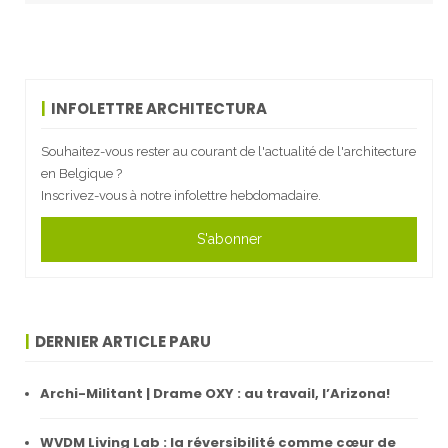
INFOLETTRE ARCHITECTURA
Souhaitez-vous rester au courant de l'actualité de l'architecture
en Belgique ?
Inscrivez-vous à notre infolettre hebdomadaire.
S'abonner
DERNIER ARTICLE PARU
Archi-Militant | Drame OXY : au travail, l’Arizona!
WVDM Living Lab : la réversibilité comme cœur de