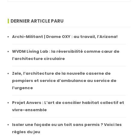
DERNIER ARTICLE PARU
Archi-Militant | Drame OXY : au travail, l’Arizona!
WVDM Living Lab : la réversibilité comme cœur de
l’architecture circulaire
Zele, l’architecture de la nouvelle caserne de
pompiers et service d’ambulance au service de
l’urgence
Projet Anvers : L’art de concilier habitat collectif et
vivre-ensemble
Isoler une façade ou un toit sans permis ? Voici les
règles du jeu