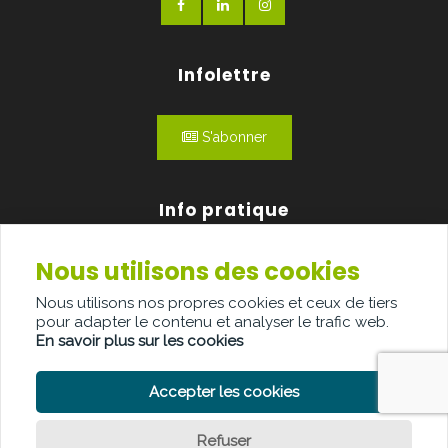
Infolettre
S'abonner
Info pratique
Nous utilisons des cookies
Qui sommes-nous?
Nous utilisons nos propres cookies et ceux de tiers
Publicité
pour adapter le contenu et analyser le trafic web.
En savoir plus sur les cookies
Contact
Accepter les cookies
Refuser