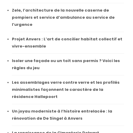
Zele, l’architecture de la nouvelle caserne de
pompiers et service d’ambulance au service de
l’urgence
Projet Anvers : L’art de concilier habitat collectif et
vivre-ensemble
Isoler une façade ou un toit sans permis ? Voici les
règles du jeu
Les assemblages verre contre verre et les profilés
minimalistes façonnent le caractère de la
résidence Hallepoort
Un joyau moderniste à l’histoire entrelacée : la
rénovation de De Singel à Anvers
La renaissance de la Cimenterie Delwart