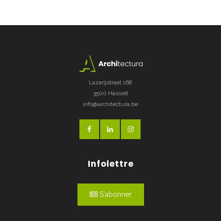
Lazarijstraat 168
3500 Hasselt
info@architectura.be
Infolettre
S'abonner