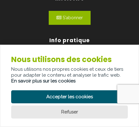
S'abonner
Info pratique
Nous utilisons des cookies
Qui sommes-nous?
Nous utilisons nos propres cookies et ceux de tiers
Publicité
pour adapter le contenu et analyser le trafic web.
En savoir plus sur les cookies
Contact
Accepter les cookies
Refuser
POLITIQUE DE CONFIDENTIALITÉ
POLITIQUE DE COOKIE
CLAUSE DE NON-RESPONSABILITÉ
© Copyright Palindroom 2026