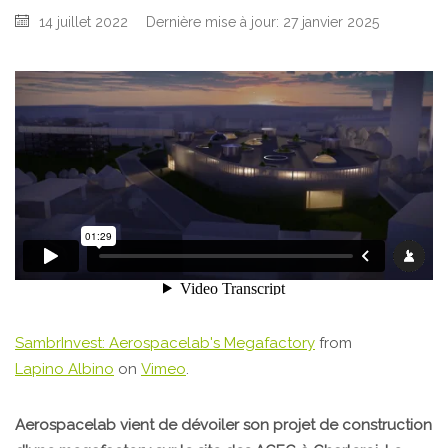
14 juillet 2022
Dernière mise à jour: 27 janvier 2025
SambrInvest: Aerospacelab's Megafactory
from
Lapino Albino
on
Vimeo
.
Aerospacelab vient de dévoiler son projet de construction